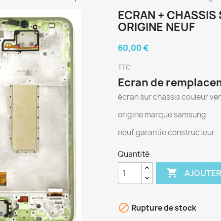
ECRAN + CHASSIS
ORIGINE NEUF
60,00 €
TTC
Ecran de remplace
écran sur chassis couleur ver
origine marque samsung
neuf garantie constructeur
Quantité

AJOUTER

Rupture de stock