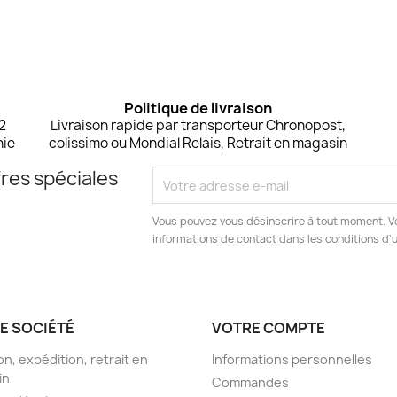
Politique de livraison
 2
Livraison rapide par transporteur Chronopost,
nie
colissimo ou Mondial Relais, Retrait en magasin
res spéciales
Vous pouvez vous désinscrire à tout moment. V
informations de contact dans les conditions d'ut
E SOCIÉTÉ
VOTRE COMPTE
on, expédition, retrait en
Informations personnelles
in
Commandes