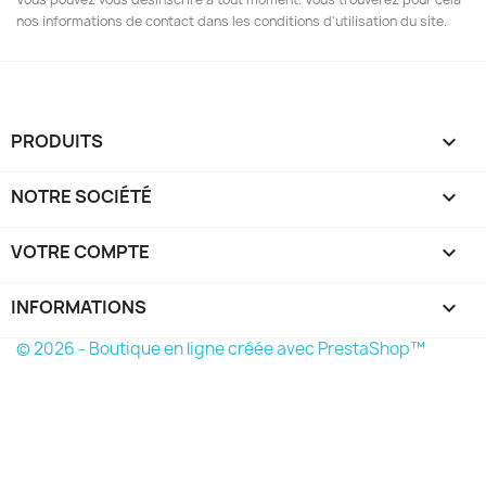
nos informations de contact dans les conditions d'utilisation du site.
PRODUITS

NOTRE SOCIÉTÉ

VOTRE COMPTE

INFORMATIONS
keyboard_arrow_down
© 2026 - Boutique en ligne créée avec PrestaShop™