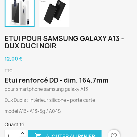
ETUI POUR SAMSUNG GALAXY A13 -
DUX DUCI NOIR
12,00 €
TTC
Etui renforcé DD - dim. 164.7mm
pour smartphone samsung galaxy A13
Dux Ducis : intérieur silicone - porte carte
model A13- A13-5g / A04S
Quantité

favorite_border
AJOUTER AU PANIER